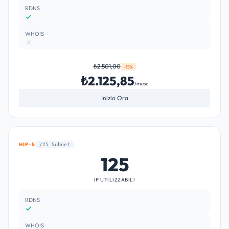
RDNS
WHOIS
₺2.501,00
-15%
₺2.125,85
/mese
Inizia Ora
HIP-5
/25 Subnet
125
IP UTILIZZABILI
RDNS
WHOIS