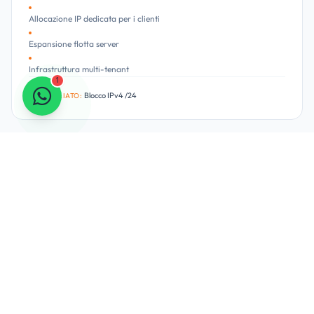
Allocazione IP dedicata per i clienti
Espansione flotta server
Infrastruttura multi-tenant
1
Blocco IPv4 /24
CONSIGLIATO:
Server Email
Alta consegnabilità con IP puliti
Conformità rDNS e SPF/DKIM
Gestione reputazione IP
IP Singolo o /28
CONSIGLIATO: