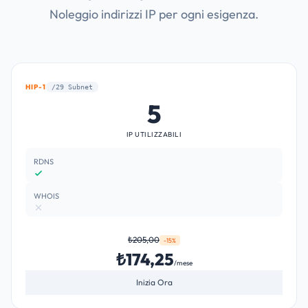
Noleggio indirizzi IP per ogni esigenza.
HIP-1
/29 Subnet
5
IP UTILIZZABILI
RDNS
WHOIS
₺205,00
-15%
₺174,25
/mese
Inizia Ora