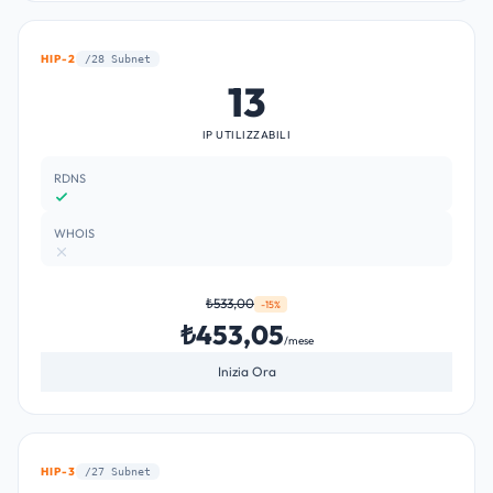
HIP-2
/28 Subnet
13
IP UTILIZZABILI
RDNS
WHOIS
₺533,00
-15%
₺453,05
/mese
Inizia Ora
HIP-3
/27 Subnet