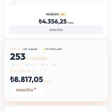
₺5.125,00
-15%
₺4.356,25
/mese
Inizia Ora
HIP-6
/24 Subnet
PIÙ POPOLARE
253
IP utilizzabili
RDNS
WHOIS
LOA
BGP
₺10.373,00
-15%
₺8.817,05
/mese
Inizia Ora