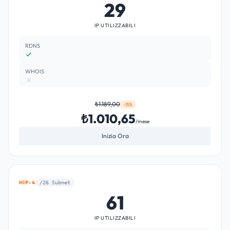
29
IP UTILIZZABILI
RDNS
WHOIS
₺1.189,00
-15%
₺1.010,65
/mese
Inizia Ora
HIP-4
/26 Subnet
61
IP UTILIZZABILI