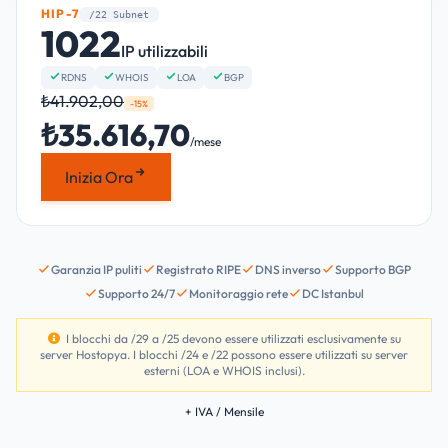
HIP-7
/22 Subnet
1022
IP utilizzabili
RDNS
WHOIS
LOA
BGP
₺41.902,00
-15%
₺35.616,70
/mese
Inizia Ora
Garanzia IP puliti
Registrato RIPE
DNS inverso
Supporto BGP
Supporto 24/7
Monitoraggio rete
DC Istanbul
I blocchi da /29 a /25 devono essere utilizzati esclusivamente su
server Hostopya. I blocchi /24 e /22 possono essere utilizzati su server
esterni (LOA e WHOIS inclusi).
+ IVA / Mensile