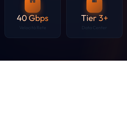
40 Gbps
Tier 3+
Velocità Rete
Data Center