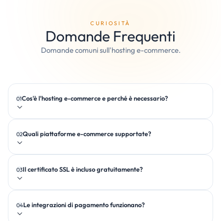
CURIOSITÀ
Domande Frequenti
Domande comuni sull'hosting e-commerce.
Cos'è l'hosting e-commerce e perché è necessario?
01
Quali piattaforme e-commerce supportate?
02
alte prestazioni, sicurezza e
funzionamento ininterrotto
OpenCart, WooCommerce, PrestaShop,
Il certificato SSL è incluso gratuitamente?
03
Magento
certificato SSL Let's Encrypt è incluso gratuitamente
Le integrazioni di pagamento funzionano?
04