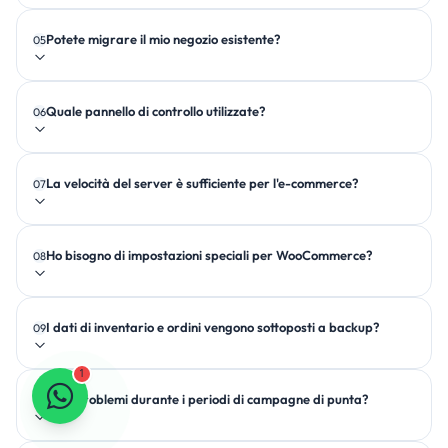
Potete migrare il mio negozio esistente?
05
iyzico, PayTR, Stripe, PayPal
Quale pannello di controllo utilizzate?
06
gratuitamente
pannello di controllo Plesk
La velocità del server è sufficiente per l'e-commerce?
07
dischi NVMe SSD
Ho bisogno di impostazioni speciali per WooCommerce?
08
installati
I dati di inventario e ordini vengono sottoposti a backup?
09
con un clic
1
Avrò problemi durante i periodi di campagne di punta?
10
sottoposti a backup
regolarmente