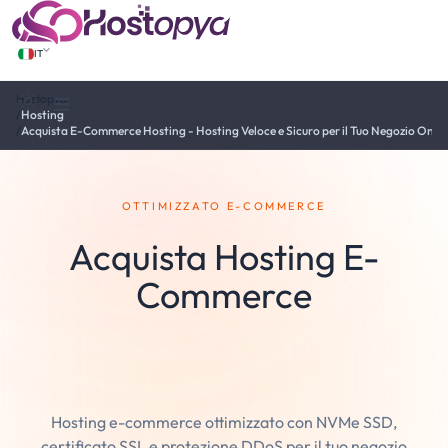
IT
Hostopya
Tema değiştir
/
Hosting
/
Acquista E-Commerce Hosting - Hosting Veloce e Sicuro per il Tuo Negozio Onlin
OTTIMIZZATO E-COMMERCE
Acquista Hosting E-
Commerce
WooCommerce e
OpenCart
Hosting e-commerce ottimizzato con NVMe SSD,
certificato SSL e protezione DDoS per il tuo negozio