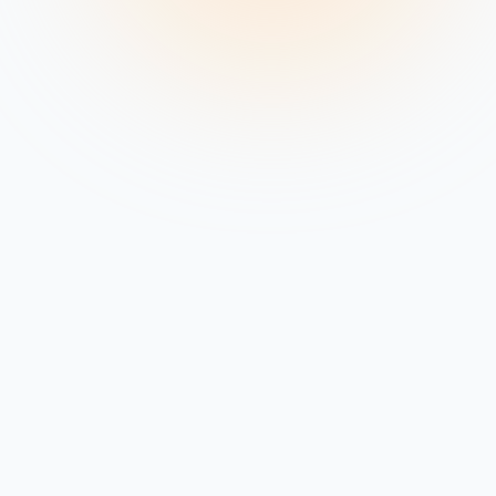
Expert
Per negozi in crescita
₺24,99
/ mese
Domini
3
Sottodomini
Illimitati
Disco NVMe SSD
5 GB