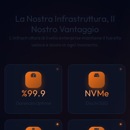
La Nostra Infrastruttura, Il
Nostro Vantaggio
L'infrastruttura di livello enterprise mantiene il tuo sito
veloce e sicuro in ogni momento.
%99.9
NVMe
Garanzia Uptime
Dischi SSD