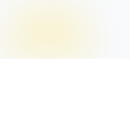
Posizione
Istanbul
Supporto Tecnico
24/7
ACQUISTA