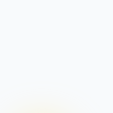
Traffico Mensile
Illimitato
CPU
1 Core
RAM DDR4
2 GB
Account Mail
10
Pannello di Controllo
Plesk
Web Server
Nginx
Certificato SSL
Gratuito
Protezione DDoS
StormWall
Gateway AntiSpam
Gratuito
Migrazione Sito
Gratuita